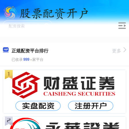
正规配资平台排行
更多
已收录
999
+家平台