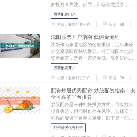
多投资者关注。然而，市场鱼龙混杂，如
何选择合规平台、把握操作要点，成为投
股票配资门户
资者必须掌握的核....
栏目：股票配资开户
阅读：58
沈阳股票开户指南|低佣金流程
沈阳作为东北地区的金融重镇，近年来证
券交易活跃度持续攀升。对于沈阳本地投
资者而言，选择一家佣金低、服务好的券
商进行开户，是降低交易成本、提升投资
股票配资开户
收益的关键一步。....
栏目：股票配资开户
阅读：78
配资炒股优秀配资 炒股配资指南：安
全可靠的平台推荐
炒股配资是一种杠杆投资方式，可以放大
投资收益，但同时也存在风险。选择安全
可靠的配资平台至关重要。以下是一些推
荐的平台： 台州期货配资平台拥有专业的
配资炒股优秀配资
风控团队，严格....