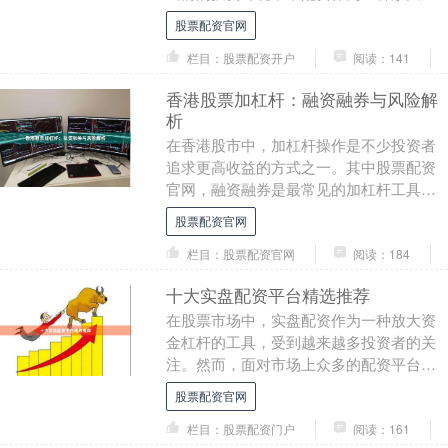
金杠杆的方式，受到许多投资者的关注。
股票配资官网
然而，市场....
栏目：股票配资开户
阅读：141
香港股票加杠杆：融资融券与风险解
析
在香港股市中，加杠杆操作是不少投资者
追求更高收益的方式之一。其中股票配资
官网，融资融券是最常见的加杠杆工具。
本文将详细解析香港股票融资融券的机
股票配资官网
制、操作流程及其潜....
栏目：股票配资官网
阅读：184
十大实盘配资平台精选推荐
在股票市场中，实盘配资作为一种放大资
金杠杆的工具，受到越来越多投资者的关
注。然而，面对市场上众多的配资平台，
如何选择一家安全、合规且服务优质的平
股票配资官网
台，成为投资者面....
栏目：股票配资门户
阅读：161