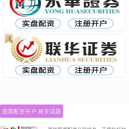
股票配资开户 相关话题