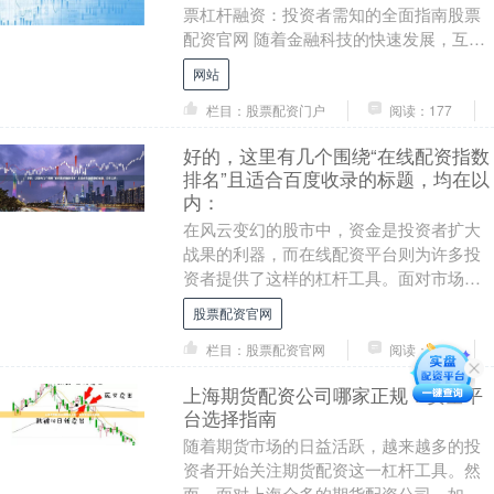
票杠杆融资：投资者需知的全面指南股票
配资官网 随着金融科技的快速发展，互联
网炒股配资网站和在线配资平台逐渐成为
网站
投资者扩大....
栏目：股票配资门户
阅读：177
好的，这里有几个围绕“在线配资指数
排名”且适合百度收录的标题，均在以
内：
在风云变幻的股市中，资金是投资者扩大
战果的利器，而在线配资平台则为许多投
资者提供了这样的杠杆工具。面对市场上
琳琅满目的配资平台，“在线配资指数排名”
股票配资官网
应运而生，成....
栏目：股票配资官网
阅读：113
上海期货配资公司哪家正规？安全平
台选择指南
随着期货市场的日益活跃，越来越多的投
资者开始关注期货配资这一杠杆工具。然
而，面对上海众多的期货配资公司，如何