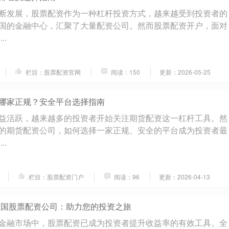
断发展，股票配资作为一种杠杆投资方式，越来越受到投资者的
国的金融中心，汇聚了大量配资公司。然而股票配资开户，面对
..
栏目：股票配资官网
阅读：150
更新：2026-05-25
哪家正规？安全平台选择指南
益活跃，越来越多的投资者开始关注期货配资这一杠杆工具。然
的期货配资公司，如何选择一家正规、安全的平台成为投资者最
..
栏目：股票配资门户
阅读：96
更新：2026-04-13
全国股票配资公司：助力您的投资之旅
金融市场中，股票配资已成为投资者提升收益率的有效工具。全