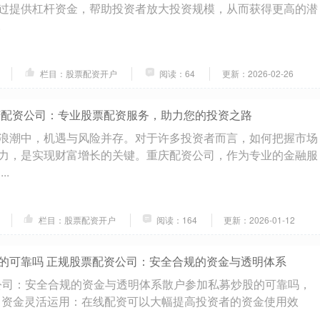
过提供杠杆资金，帮助投资者放大投资规模，从而获得更高的潜
.
栏目：股票配资开户
阅读：64
更新：2026-02-26
庆配资公司：专业股票配资服务，助力您的投资之路
浪潮中，机遇与风险并存。对于许多投资者而言，如何把握市场
力，是实现财富增长的关键。重庆配资公司，作为专业的金融服
..
栏目：股票配资开户
阅读：164
更新：2026-01-12
的可靠吗 正规股票配资公司：安全合规的资金与透明体系
资公司：安全合规的资金与透明体系散户参加私募炒股的可靠吗，
1. 资金灵活运用：在线配资可以大幅提高投资者的资金使用效