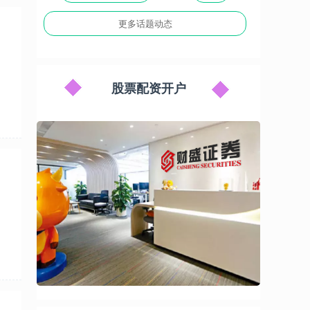
更多话题动态
股票配资开户