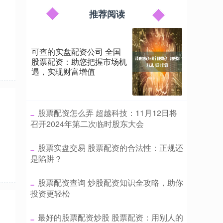
推荐阅读
可查的实盘配资公司 全国
股票配资：助您把握市场机
遇，实现财富增值
​股票配资怎么弄 超越科技：11月12日将
召开2024年第二次临时股东大会
​股票实盘交易 股票配资的合法性：正规还
是陷阱？
​股票配资查询 炒股配资知识全攻略，助你
投资更轻松
​最好的股票配资炒股 股票配资：用别人的