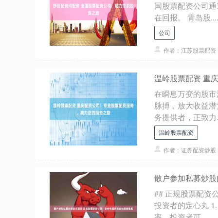
国股票配资公司通
在回报。 青岛股...
公司
作者：江苏股票配资
温岭股票配资 重
在瞬息万变的股市
脉搏，放大收益潜
务提供者，正致力..
温岭股票配资
作者：证券配资炒股
散户参加私募炒股
## 正规股票配
投资者的定心丸 
率。投资者可....