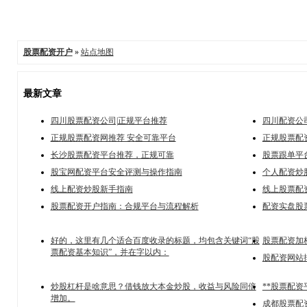
股票配资开户
»
站点地图
最新文章
四川股票配资公司|正规平台推荐
四川配资公
正规股票配资网推荐 安全可靠平台
正规股票配
长沙股票配资平台推荐，正规可靠
股票跟单平
股宝网配资平台安全评测与操作指南
个人配资炒
线上配资炒股新手指南
线上股票配
股票配资开户指南：合规平台与流程解析
配资实盘股
好的，这里有几个适合百度收录的标题，均包含关键词“股
股票配资加
票配资基本知识”，并在字以内：
股配资网站
炒股杠杆是啥意思？借钱放大本金炒股，收益与风险同倍
**股票配资
增加。
成都股票配