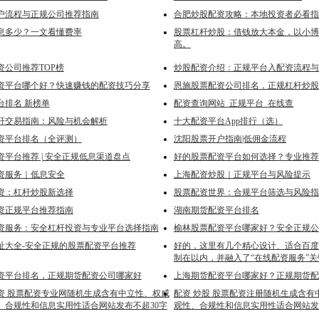
户流程与正规公司推荐指南
合肥炒股配资攻略：本地投资者必看指
息多少？一文看懂费率
股票杠杆炒股：借钱放大本金，以小博
高。
资公司推荐TOP榜
炒股配资介绍：正规平台入配资流程与
资平台哪个好？快速赚钱的配资技巧分享
恩施股票配资公司排名，正规杠杆炒股
台排名 新榜单
配资查询网站_正规平台_在线查
杆交易指南：风险与机会解析
十大配资平台App排行（选）
资平台排名（全评测）
沈阳股票开户指南|低佣金流程
平台推荐 | 安全正规低息渠道盘点
好的股票配资平台如何选择？专业推荐
资服务｜低息安全
上海配资炒股｜正规平台与风险提示
资：杠杆炒股新选择
股票配资世界：合规平台筛选与风险指
资正规平台推荐指南
湖南期货配资平台排名
资服务：安全杠杆投资与专业平台选择指南
榆林股票配资平台哪家好？安全正规公
址大全-安全正规的股票配资平台推荐
好的，这里有几个精心设计、适合百度
制在以内，并融入了“在线配资服务”关
资平台排名，正规期货配资公司哪家好
上海期货配资平台哪家好？正规期货配
资 股票配资专业网随机生成含有中立性、权威
配资 炒股 股票配资注册随机生成含有
、合规性和信息实用性适合网站发布不超30字
观性、合规性和信息实用性适合网站发