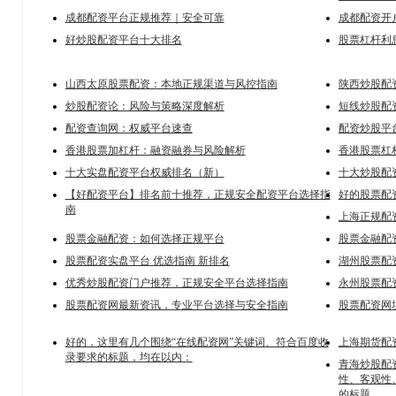
成都配资平台正规推荐｜安全可靠
成都配资开
好炒股配资平台十大排名
股票杠杆利
山西太原股票配资：本地正规渠道与风控指南
陕西炒股配
炒股配资论：风险与策略深度解析
短线炒股配
配资查询网：权威平台速查
配资炒股平
香港股票加杠杆：融资融券与风险解析
香港股票杠
十大实盘配资平台权威排名（新）
十大炒股配
【好配资平台】排名前十推荐，正规安全配资平台选择指
好的股票配资
南
上海正规配
股票金融配资：如何选择正规平台
股票金融配
股票配资实盘平台 优选指南 新排名
湖州股票配
优秀炒股配资门户推荐，正规安全平台选择指南
永州股票配
股票配资网最新资讯，专业平台选择与安全指南
股票配资网
好的，这里有几个围绕“在线配资网”关键词、符合百度收
上海期货配
录要求的标题，均在以内：
青海炒股配
性、客观性
的标题