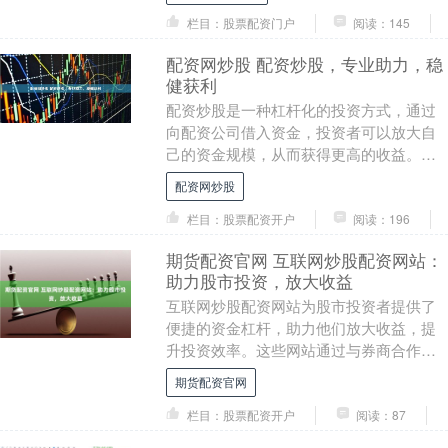
资可以....
栏目：股票配资门户
阅读：145
配资网炒股 配资炒股，专业助力，稳
健获利
配资炒股是一种杠杆化的投资方式，通过
向配资公司借入资金，投资者可以放大自
己的资金规模，从而获得更高的收益。然
而，配资炒股也存在一定的风险，因此选
配资网炒股
择一家专业的配资....
栏目：股票配资开户
阅读：196
期货配资官网 互联网炒股配资网站：
助力股市投资，放大收益
互联网炒股配资网站为股市投资者提供了
便捷的资金杠杆，助力他们放大收益，提
升投资效率。这些网站通过与券商合作，
为投资者提供资金借贷服务，使他们能够
期货配资官网
以较小的本金撬动....
栏目：股票配资开户
阅读：87