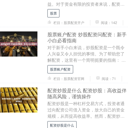
益。对于资金有限的投资者来说，配资无
疑是一个不错的选择。 股票配资的杠杆效
股票
应可以放大投资....
栏目：股票配资开户
阅读：142
股票账户配资 炒股配资问配资：新手
小白必看指南
对于新手小白来说，炒股配资是一个既令
人兴奋又令人担忧的事情。为了帮助您了
解配资，这里有一个简明扼要的指南： 福
辰股票配资严格遵守监管规定，资金安全
股票账户配资
有保障。公司与....
栏目：股票配资官网
阅读：71
配资炒股是什么 配资炒股：高收益伴
随高风险，谨慎操作
配资炒股是一种杠杆交易方式，投资者通
过向配资公司借入资金，放大自己的资金
规模，从而提高收益率。然而，配资炒股
也伴随着较高的风险。 * **放大收益：**配
配资炒股是什么