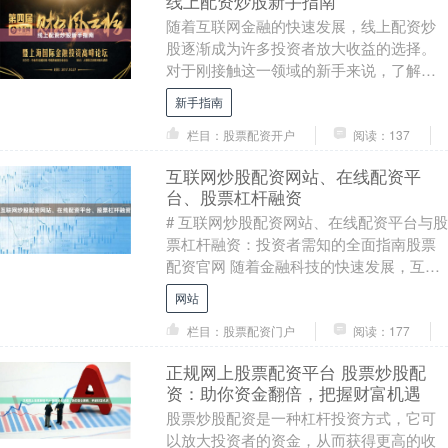
线上配资炒股新手指南
随着互联网金融的快速发展，线上配资炒
股逐渐成为许多投资者放大收益的选择。
对于刚接触这一领域的新手来说，了解配
资的基本逻辑、操作流程以及潜在风险至
新手指南
关重要。本文将为....
栏目：股票配资开户
阅读：137
互联网炒股配资网站、在线配资平
台、股票杠杆融资
# 互联网炒股配资网站、在线配资平台与股
票杠杆融资：投资者需知的全面指南股票
配资官网 随着金融科技的快速发展，互联
网炒股配资网站和在线配资平台逐渐成为
网站
投资者扩大....
栏目：股票配资门户
阅读：177
正规网上股票配资平台 股票炒股配
资：助你资金翻倍，把握财富机遇
股票炒股配资是一种杠杆投资方式，它可
以放大投资者的资金，从而获得更高的收