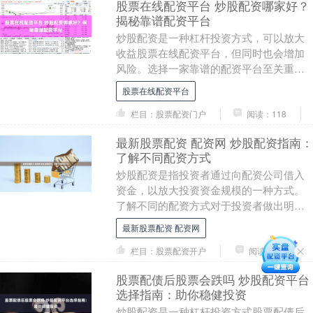
股票在线配资平台 炒股配资哪家好？
揭秘靠谱配资平台
炒股配资是一种杠杆投资方式，可以放大
收益股票在线配资平台，但同时也会增加
风险。选择一家靠谱的配资平台至关重
要。 * **放大投资资金：**配资公司提供资
股票在线配资平台
金杠杆，....
栏目：股票配资门户
阅读：118
最新股票配资 配资网 炒股配资指南：
了解不同配资方式
炒股配资是指投资者通过向配资公司借入
资金，以放大投资资金规模的一种方式。
了解不同的配资方式对于投资者做出明智
的决策至关重要。 * **资金杠杆：**放大投
最新股票配资 配资网
资收益....
栏目：股票配资开户
阅读：89
股票配债后股票会跌吗 炒股配资平台
选择指南：助你稳健投资
炒股配资是一种杠杆投资方式股票配债后