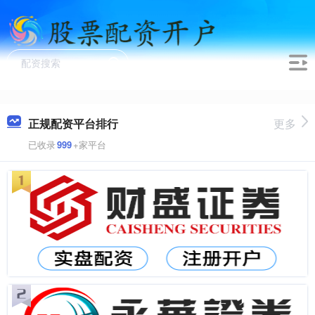
正规配资平台排行
更多
已收录
999
+家平台