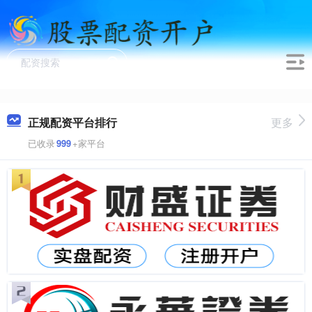
正规配资平台排行
更多
已收录
999
+家平台