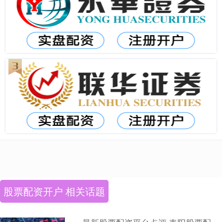
股票配资开户 相关话题