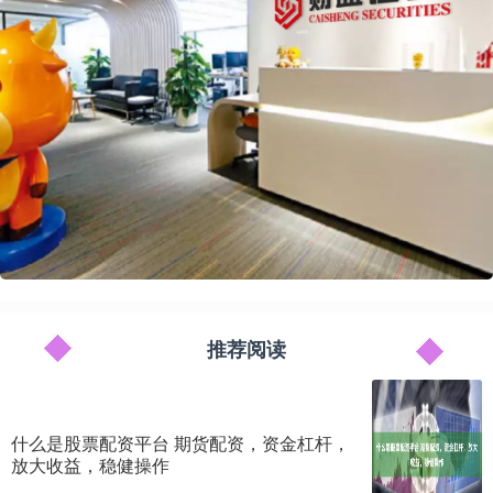
推荐阅读
什么是股票配资平台 期货配资，资金杠杆，
放大收益，稳健操作