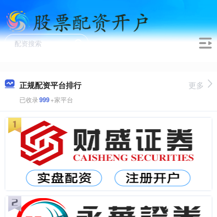
正规配资平台排行
更多
已收录
999
+家平台