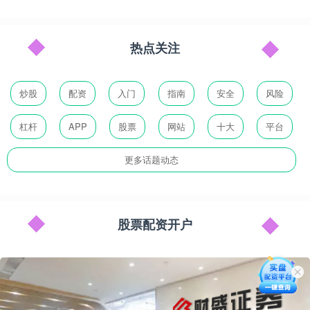
热点关注
炒股
配资
入门
指南
安全
风险
杠杆
APP
股票
网站
十大
平台
更多话题动态
股票配资开户