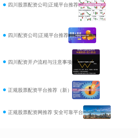
四川股票配资公司|正规平台推荐
四川配资公司|正规平台推荐
四川配资开户流程与注意事项
正规股票配资平台推荐（新）
正规股票配资网推荐 安全可靠平台