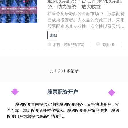
最新股票配资平台点评 耒阳股票配
资：助力投资，放大收益
在当今竞争激烈的金融市场中，股票配资
已成为投资者扩大收益的有效工具。耒阳
股票配资以其专业性、安全性以及灵活的
配资方案，为投资者提供助力，放大投资
耒阳
收益。 正规期货....
栏目：股票配资官网
阅读：51
共 1 页/1 条记录
股票配资开户
股票配资官网提供专业的股票配资服务，支持快速开户，安
全可靠，满足配资者多样化需求。股票配资开户简单便捷，股票
配资门户为您提供最新行情资讯。