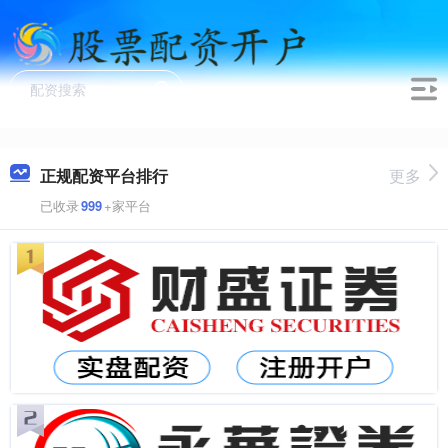
正规配资平台排行
更多
已收录
999
+家平台