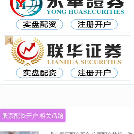
股票配资开户 相关话题