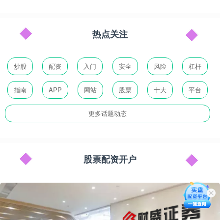
热点关注
炒股
配资
入门
安全
风险
杠杆
指南
APP
网站
股票
十大
平台
更多话题动态
股票配资开户