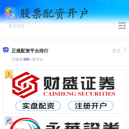
正规配资平台排行
更多
已收录
999
+家平台