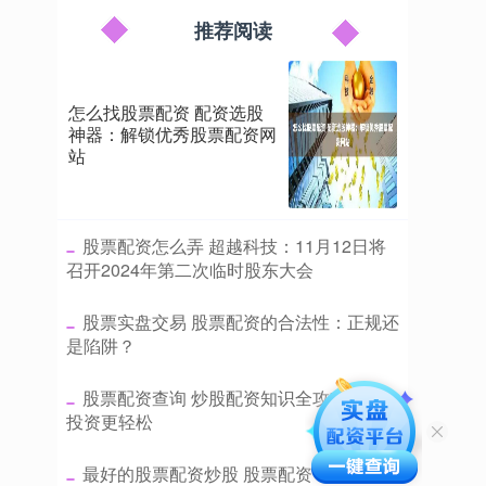
推荐阅读
怎么找股票配资 配资选股
神器：解锁优秀股票配资网
站
​股票配资怎么弄 超越科技：11月12日将
召开2024年第二次临时股东大会
​股票实盘交易 股票配资的合法性：正规还
是陷阱？
​股票配资查询 炒股配资知识全攻略，助你
投资更轻松
​最好的股票配资炒股 股票配资：用别人的