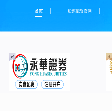
首页
股票配资官网