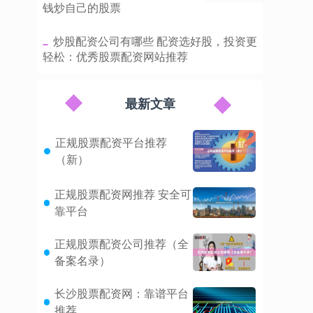
钱炒自己的股票
​炒股配资公司有哪些 配资选好股，投资更
轻松：优秀股票配资网站推荐
最新文章
正规股票配资平台推荐
（新）
正规股票配资网推荐 安全可
靠平台
正规股票配资公司推荐（全
备案名录）
长沙股票配资网：靠谱平台
推荐