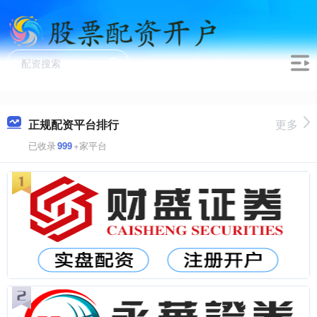
正规配资平台排行
更多
已收录
999
+家平台