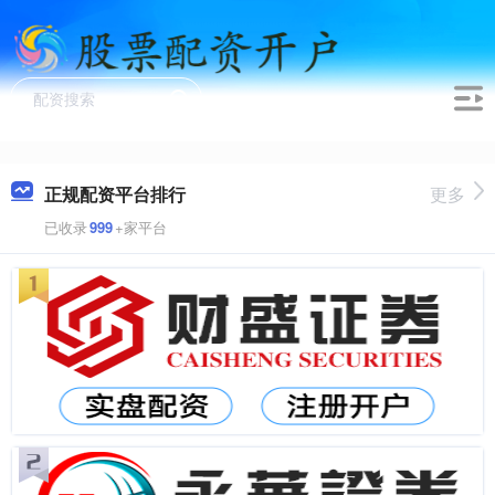
正规配资平台排行
更多
已收录
999
+家平台