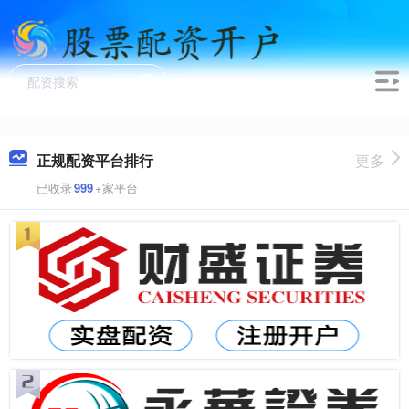
正规配资平台排行
更多
已收录
999
+家平台