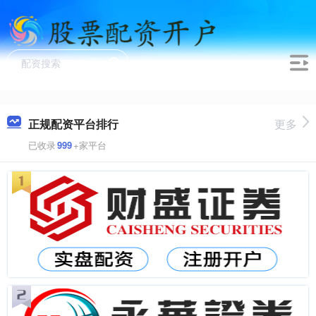
正规配资平台排行
更多
已收录
999
+家平台