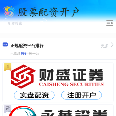
正规配资平台排行
更多
已收录
999
+家平台