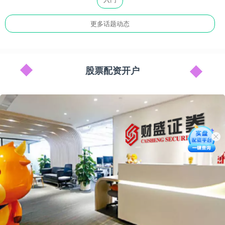
更多话题动态
股票配资开户