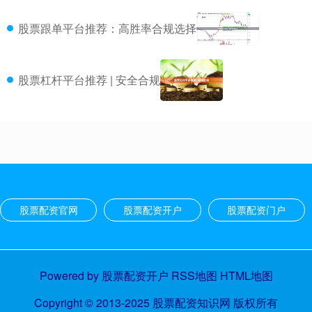
股票跟单平台推荐：高胜率合规选择
股票杠杆平台推荐 | 安全合规
股票配资官网
股票配资开户
股票配资门户
Powered by
股票配资开户
RSS地图
HTML地图
Copyright
© 2013-2025
股票配资知识网
版权所有