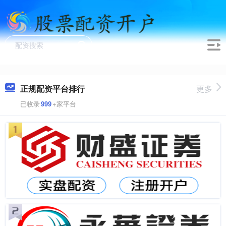
正规配资平台排行
更多
已收录
999
+家平台