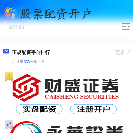
正规配资平台排行
更多
已收录
999
+家平台