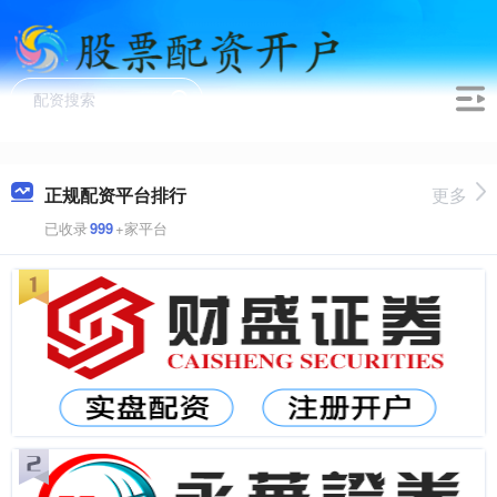
正规配资平台排行
更多
已收录
999
+家平台