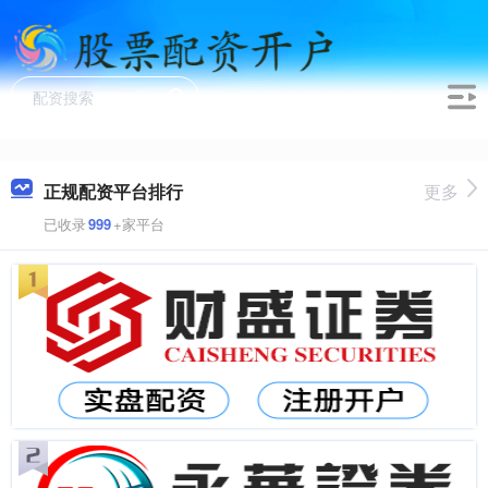
正规配资平台排行
更多
已收录
999
+家平台