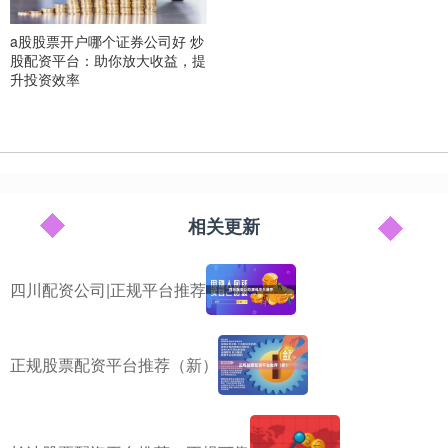
a股股票开户哪个证券公司好 炒
股配资平台：助你放大收益，提
升投资效率
相关更新
四川配资公司|正规平台推荐
正规股票配资平台推荐（新）