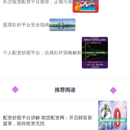
长沙股票配资平台推荐，正规可靠
股票杠杆平台安全指南
个人配资炒股平台：合规杠杆策略解析
推荐阅读
配资炒股平台讲解 期货配资网：开启财富新
篇章，助你投资无忧