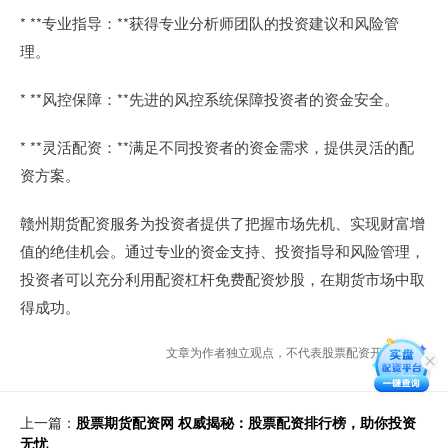
* **专业指导：**获得专业分析师团队的投资建议和风险管
理。
* **风控保障：**先进的风控系统保障投资者的资金安全。
* **灵活配资：**满足不同投资者的资金需求，提供灵活的配
资方案。
赣州期货配资服务为投资者提供了把握市场先机、实现财富增
值的绝佳机会。通过专业的资金支持、投资指导和风险管理，
投资者可以充分利用配资杠杆免费配资炒股，在期货市场中取
得成功。
文章为作者独立观点，不代表股票配资开户观点
上一篇：
股票期货配资网 权威揭秘：股票配资排行榜，助你投资
无忧