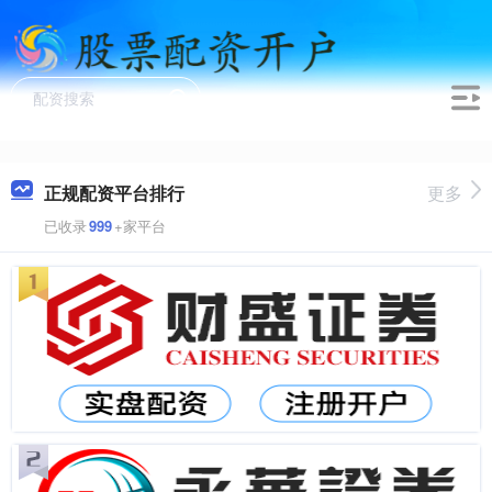
正规配资平台排行
更多
已收录
999
+家平台